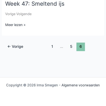
Week 47: Smeltend ijs
Week
47:
Vorige Volgende
Smeltend
ijs
Meer lezen »
←
Vorige
1
…
5
6
Copyright © 2026 Irma Smegen -
Algemene voorwaarden