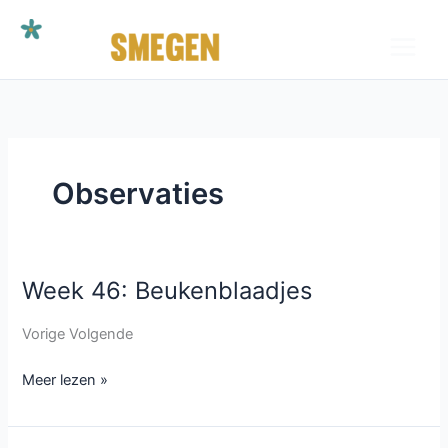
Ga
naar
de
inhoud
Observaties
Week 46: Beukenblaadjes
Week
46:
Vorige Volgende
Beukenblaadjes
Meer lezen »