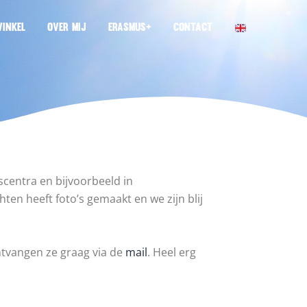
INKEL
OVER MIJ
ERASMUS+
CONTACT
scentra en bijvoorbeeld in
en heeft foto’s gemaakt en we zijn blij
ntvangen ze graag via de
mail
. Heel erg