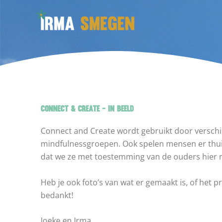
Ga
naar
de
inhoud
CONNECT & CREATE - IN BEELD
Connect and Create wordt gebruikt door verschil
mindfulnessgroepen. Ook spelen mensen er thuis 
dat we ze met toestemming van de ouders hier
Heb je ook foto’s van wat er gemaakt is, of het
bedankt!
Joeke en Irma