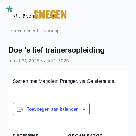
Ga
naar
« Alle Evenementen
de
inhoud
Dit evenement is voorbij.
Doe ’s lief trainersopleiding
maart 31, 2025
-
april 1, 2025
Samen met Marjolein Prenger, via Gentleminds.
Toevoegen aan kalender
GEGEVENS
ORGANISATOR