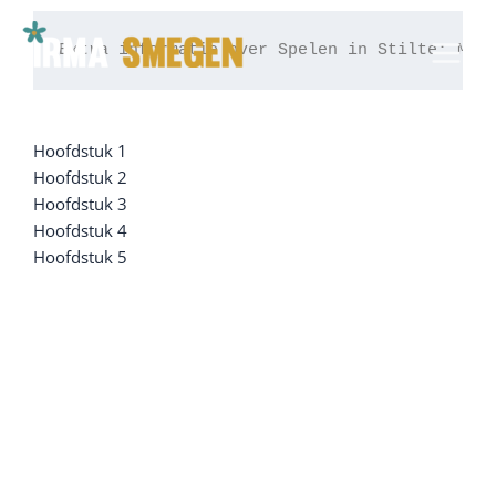
Ga
naar
Extra informatie over Spelen in Stilte: Min
de
inhoud
Hoofdstuk 1
Hoofdstuk 2
Hoofdstuk 3
Hoofdstuk 4
Hoofdstuk 5