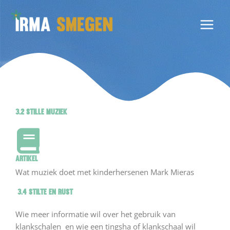
Ga
naar
de
inhoud
3.2 Stille muziek
Artikel
Wat muziek doet met kinderhersenen Mark Mieras
3.4 Stilte en rust
Wie meer informatie wil over het gebruik van
klankschalen en wie een tingsha of klankschaal wil