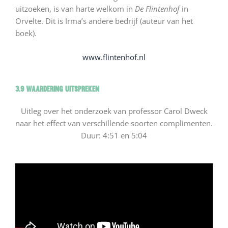
uitzoeken, is van harte welkom in
De Flintenhof
in
Orvelte. Dit is Irma’s andere bedrijf (auteur van het
boek).
www.flintenhof.nl
3.9 Waardering uitspreken
Uitleg over het onderzoek van professor Carol Dweck
naar het effect van verschillende soorten complimenten.
Duur: 4:51 en 5:04