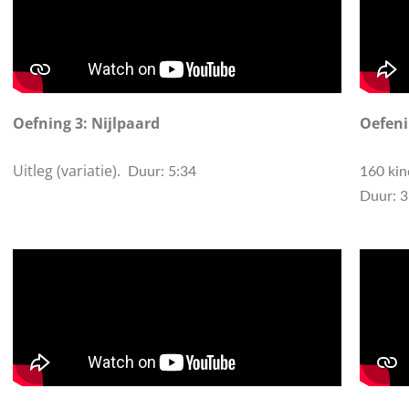
Oefning 3: Nijlpaard
Oefeni
Uitleg (variatie).
Duur: 5:34
160 kin
Duur: 3