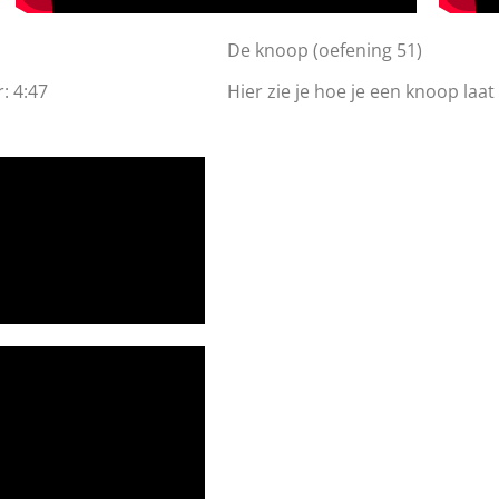
De knoop (oefening 51)
r: 4:47
Hier zie je hoe je een knoop la