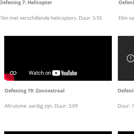
Oefening 7: Helicopter
Oefeni
Film met verschillende helicopters. Duur: 5:55
Film v
Oefening 19: Zonnestraal
Oefeni
Altruïsme: aardig zijn. Duur: 3:09
Duur: 1