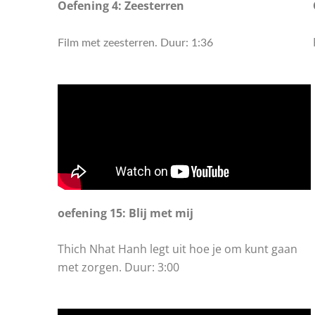
Oefening 4: Zeesterren
Film met zeesterren. Duur: 1:36
oefening 15: Blij met mij
Thich Nhat Hanh legt uit hoe je om kunt gaan
met zorgen. Duur: 3:00