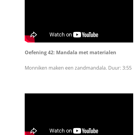
Oefening 42: Mandala met materialen
Monniken maken een zandmandala. Duur: 3:55