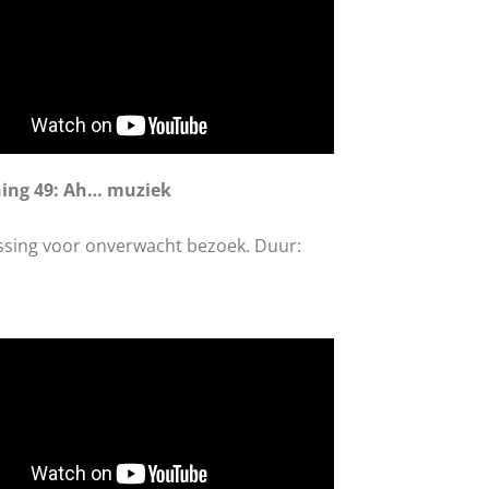
ing 49: Ah… muziek
ssing voor onverwacht bezoek. Duur: