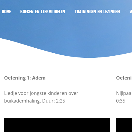
HOME
BOEKEN EN LEERMIDDELEN
TRAININGEN EN LEZINGEN
W
Oefening 1: Adem
Oefeni
Liedje voor jongste kinderen over
Nijlpaa
buikademhaling. Duur: 2:25
0:35