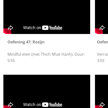
Oefening 47: Rozijn
Oefen
Mindful eten (met Thich Nhat Hanh). Duur:
Verra
5:55
3:03