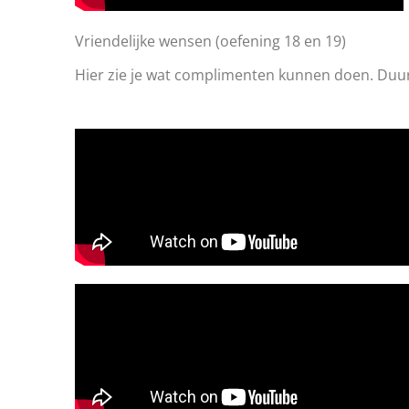
Vriendelijke wensen (oefening 18 en 19)
Hier zie je wat complimenten kunnen doen. Duu