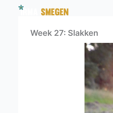
Ga
naar
de
inhoud
Week 27: Slakken