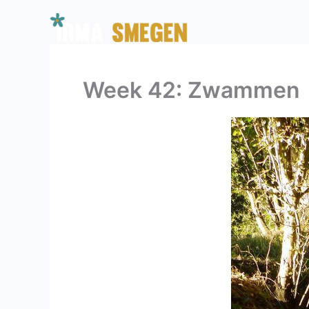
Ga
naar
de
inhoud
Week 42: Zwammen