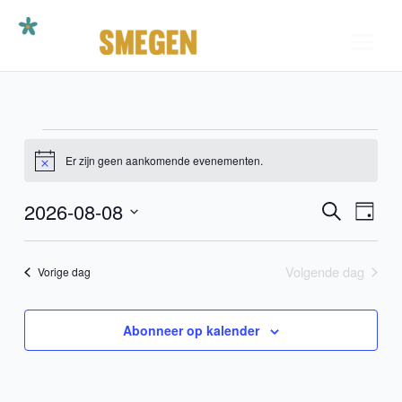
Ga
naar
de
inhoud
Evenementen
Er zijn geen aankomende evenementen.
in
Bericht
augustus
8,
2026-08-08
Evenementen
Evene
Zoeken
Dag
2026
Zoeken
weerg
Selecteer
en
naviga
een
Volgende dag
Vorige dag
weergeven
datum.
navigatie
Abonneer op kalender