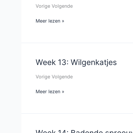
Gras
Vorige Volgende
in
Meer lezen »
sloot
Week 13: Wilgenkatjes
Week
13:
Wilgenkatjes
Vorige Volgende
Meer lezen »
Week 14: Badende spreeu
Week