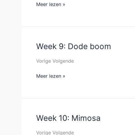
Meer lezen »
Week 9: Dode boom
Week
9:
Dode
Vorige Volgende
boom
Meer lezen »
Week 10: Mimosa
Week
10:
Mimosa
Vorige Volgende