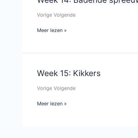
14:
Badende
Vorige Volgende
spreeuwen
Meer lezen »
Week 15: Kikkers
Week
15:
Kikkers
Vorige Volgende
Meer lezen »