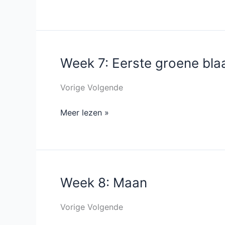
Week 7: Eerste groene bla
Week
7:
Eerste
Vorige Volgende
groene
Meer lezen »
blaadjes
Week 8: Maan
Week
8:
Maan
Vorige Volgende