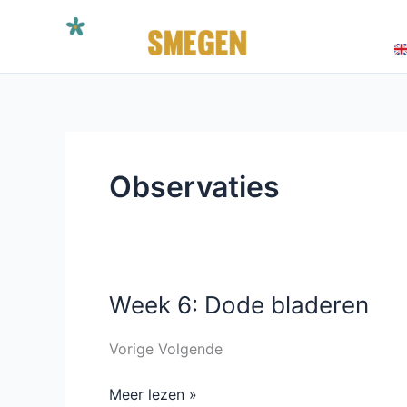
Ga
HOME
BOEK
naar
CONTACT
de
inhoud
Observaties
Week 6: Dode bladeren
Week
6:
Dode
Vorige Volgende
bladeren
Meer lezen »