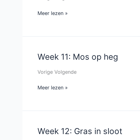
Meer lezen »
Week 11: Mos op heg
Week
11:
Mos
Vorige Volgende
op
Meer lezen »
heg
Week 12: Gras in sloot
Week
12: