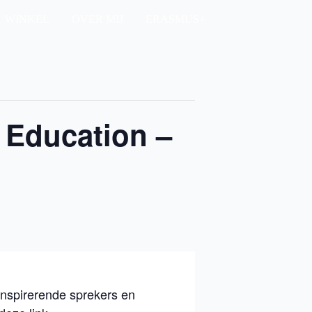
WINKEL
OVER MIJ
ERASMUS+
 Education –
 inspirerende sprekers en