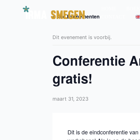
Ga
HOME
BOEK
naar
« Alle Evenementen
CONTACT
de
inhoud
Dit evenement is voorbij.
Conferentie A
gratis!
maart 31, 2023
Dit is de eindconferentie va