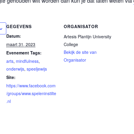
te gehouden wilt worden dan kun je dat laten weten via
GEGEVENS
ORGANISATOR
Datum:
Artesis Plantijn University
maart 31, 2023
College
Bekijk de site van
Evenement Tags:
Organisator
arts
,
mindfulness
,
onderwijs
,
speeljewijs
Site:
https://www.facebook.com
/groups/www.speleninstilte
.nl