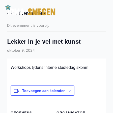
Ga
naar
« Alle Evenementen
de
inhoud
Dit evenement is voorbij.
Lekker in je vel met kunst
oktober 9, 2024
Workshops tijdens interne studiedag skbnm
Toevoegen aan kalender
GEGEVENS
ORGANISATOR