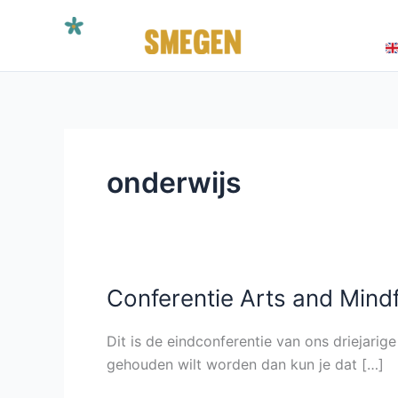
Ga
HOME
BOEK
naar
CONTACT
de
inhoud
onderwijs
Conferentie Arts and Mindf
Conferentie
Arts
and
Dit is de eindconferentie van ons driejari
Mindfulness
gehouden wilt worden dan kun je dat […]
in