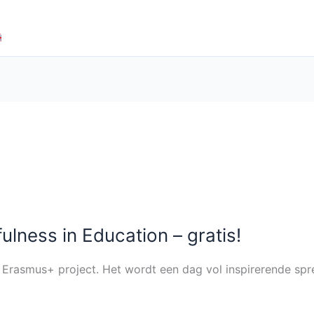
EN EN LEERMIDDELEN
TRAININGEN EN LEZINGEN
ulness in Education – gratis!
ge Erasmus+ project. Het wordt een dag vol inspirerende sp