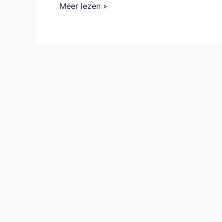
Meer lezen »
Education
–
gratis!