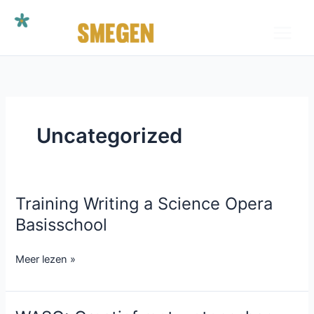
Ga
naar
de
inhoud
Uncategorized
Training Writing a Science Opera
Training
Writing
Basisschool
a
Science
Meer lezen »
Opera
Basisschool