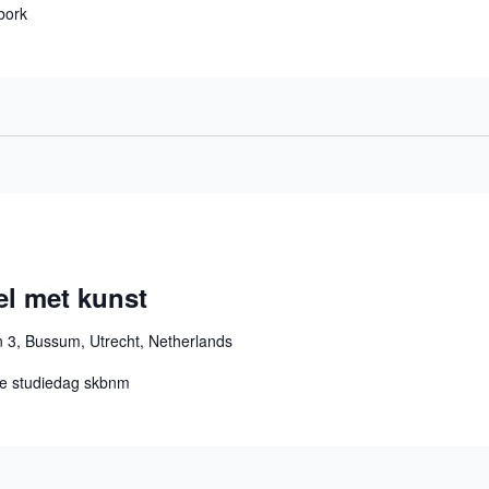
bork
vel met kunst
n 3, Bussum, Utrecht, Netherlands
ne studiedag skbnm