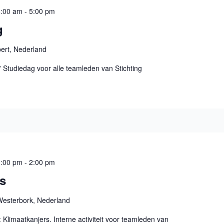
8:00 am
-
5:00 pm
g
bert, Nederland
ef' Studiedag voor alle teamleden van Stichting
1:00 pm
-
2:00 pm
rs
Westerbork, Nederland
: Klimaatkanjers. Interne activiteit voor teamleden van