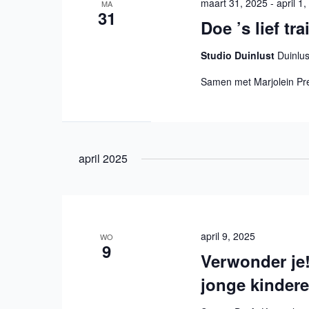
maart 31, 2025
-
april 1
MA
31
Doe ’s lief tr
Studio Duinlust
Duinlu
Samen met Marjolein Pre
april 2025
april 9, 2025
WO
9
Verwonder je
jonge kinder