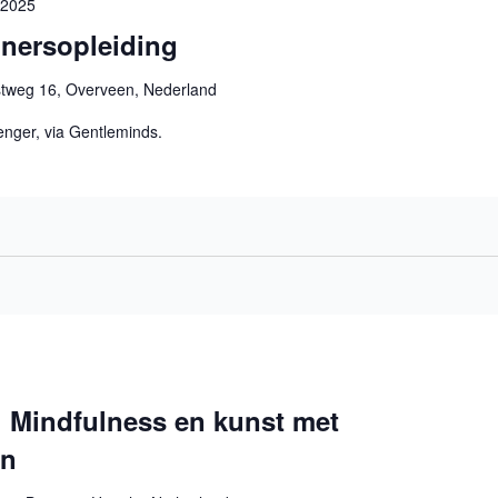
, 2025
ainersopleiding
stweg 16, Overveen, Nederland
nger, via Gentleminds.
! Mindfulness en kunst met
en