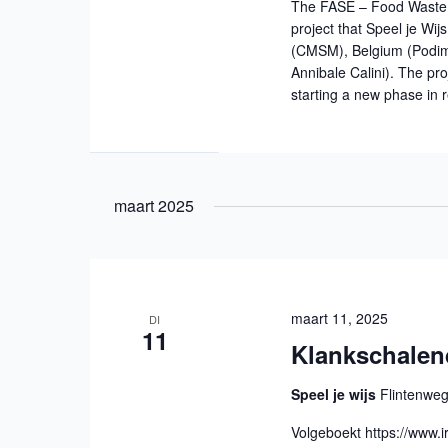
The FASE – Food Waste
project that Speel je Wij
(CMSM), Belgium (Podim A
Annibale Calini). The pr
starting a new phase in r
maart 2025
maart 11, 2025
DI
11
Klankschale
Speel je wijs
Flintenweg
Volgeboekt https://www